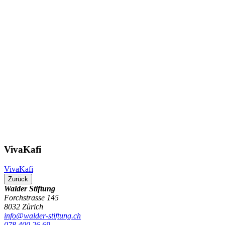
VivaKafi
VivaKafi
Zurück
Walder Stiftung
Forchstrasse 145
8032 Zürich
info@walder-stiftung.ch
078 400 26 69