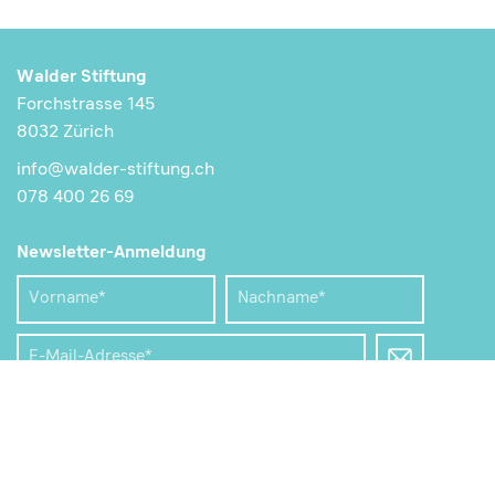
Walder Stiftung
Forchstrasse 145
8032 Zürich
info@walder-stiftung.ch
078 400 26 69
Newsletter-Anmeldung
Vorname
Nachname
*
*
E-
Mail
Adresse
Mit der Anmeldung bestätigen Sie unsere
Datenschutzerklärung
gelesen zu haben.
*
Folgen Sie uns auf LinkedIn