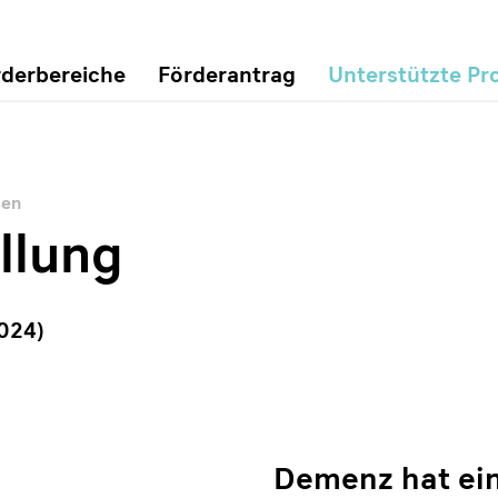
rderbereiche
Förderantrag
Unterstützte Pr
sen
llung
2024)
Demenz hat ein