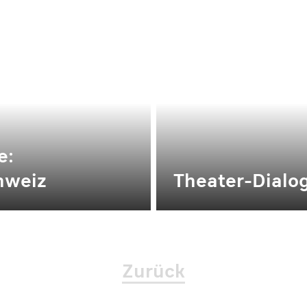
e:
hweiz
Theater-Dial
Zurück