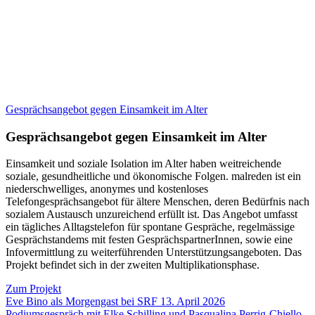
Gesprächsangebot gegen Einsamkeit im Alter
Gesprächsangebot gegen Einsamkeit im Alter
Einsamkeit und soziale Isolation im Alter haben weitreichende
soziale, gesundheitliche und ökonomische Folgen. malreden ist ein
niederschwelliges, anonymes und kostenloses
Telefongesprächsangebot für ältere Menschen, deren Bedürfnis nach
sozialem Austausch unzureichend erfüllt ist. Das Angebot umfasst
ein tägliches Alltagstelefon für spontane Gespräche, regelmässige
Gesprächstandems mit festen GesprächspartnerInnen, sowie eine
Infovermittlung zu weiterführenden Unterstützungsangeboten. Das
Projekt befindet sich in der zweiten Multiplikationsphase.
Zum Projekt
Eve Bino als Morgengast bei SRF 13. April 2026
Podiumsgespräch mit Elke Schilling und Pasqualina Perrig-Chiello