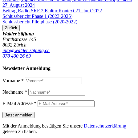
27. August 2024
Beitrag Radio SRF 2 Kultur Kontext 21. Juni 2022
Schlussbericht Phase 1 (2023-2025)
Schlussbericht Pilotphase (2020-2022)
Zurück
Walder Stiftung
Forchstrasse 145
8032 Zürich
info@walder-stiftung.ch
078 400 26 69
Newsletter-Anmeldung
Vorname
*
Nachname
*
E-Mail Adresse
*
Mit der Anmeldung bestätigen Sie unsere
Datenschutzerklärung
gelesen zu haben.